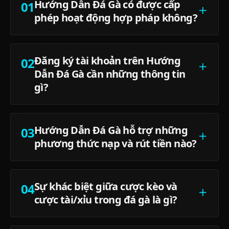
Hướng Dẫn Đá Gà có được cấp
01
+
phép hoạt động hợp pháp không?
Đăng ký tài khoản trên Hướng
02
+
Dẫn Đá Gà cần những thông tin
gì?
Hướng Dẫn Đá Gà hỗ trợ những
03
+
phương thức nạp và rút tiền nào?
Sự khác biệt giữa cược kèo và
04
+
cược tài/xỉu trong đá gà là gì?