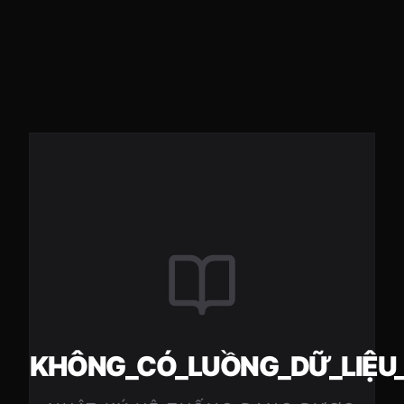
KHÔNG_CÓ_LUỒNG_DỮ_LIỆU