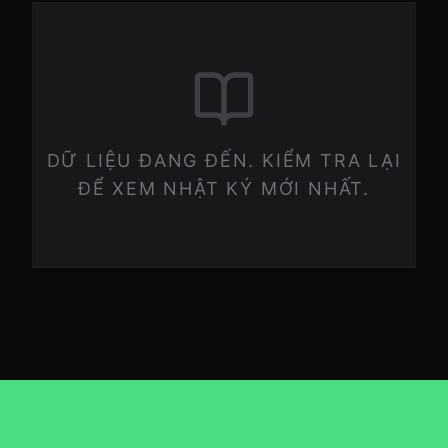
DỮ LIỆU ĐANG ĐẾN. KIỂM TRA LẠI
ĐỂ XEM NHẬT KÝ MỚI NHẤT.