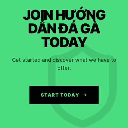
JOIN HƯỚNG
DẪN ĐÁ GÀ
TODAY
Get started and discover what we have to
offer.
START TODAY