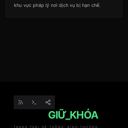
khu vực pháp lý nơi dịch vụ bị hạn chế.
GIỮ_KHÓA
TRẠNG_THÁI_HỆ_THỐNG: BÌNH_THƯỜNG