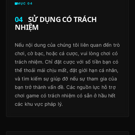
MỤC 04
04
SỬ DỤNG CÓ TRÁCH
NHIỆM
Nếu nội dung của chúng tôi liên quan đến trò
chơi, cờ bạc, hoặc cá cược, vui lòng chơi có
trách nhiệm. Chỉ đặt cược với số tiền bạn có
thể thoải mái chịu mất, đặt giới hạn cá nhân,
và tìm kiếm sự giúp đỡ nếu sự tham gia của
bạn trở thành vấn đề. Các nguồn lực hỗ trợ
chơi game có trách nhiệm có sẵn ở hầu hết
các khu vực pháp lý.