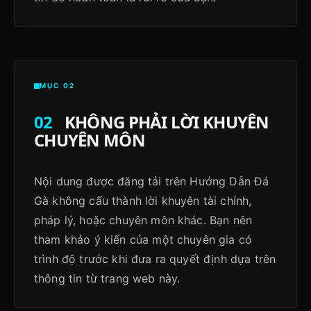
MỤC 02
02
KHÔNG PHẢI LỜI KHUYÊN
CHUYÊN MÔN
Nội dung được đăng tải trên Hướng Dẫn Đá
Gà không cấu thành lời khuyên tài chính,
pháp lý, hoặc chuyên môn khác. Bạn nên
tham khảo ý kiến của một chuyên gia có
trình độ trước khi đưa ra quyết định dựa trên
thông tin từ trang web này.