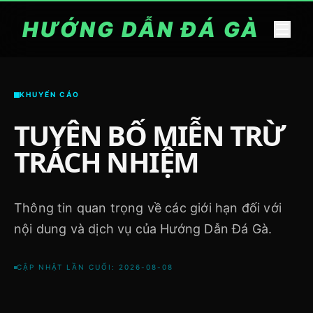
HƯỚNG DẪN ĐÁ GÀ
KHUYẾN CÁO
TUYÊN BỐ MIỄN TRỪ
TRÁCH NHIỆM
Thông tin quan trọng về các giới hạn đối với
nội dung và dịch vụ của Hướng Dẫn Đá Gà.
CẬP NHẬT LẦN CUỐI: 2026-08-08